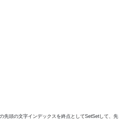
);で2行目の先頭の文字インデックスを終点としてSetSetして、先