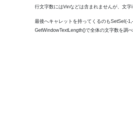
行文字数には\r\nなどは含まれませんが、文字
最後へキャレットを持ってくるのもSetSel(-1,
GetWindowTextLength()で全体の文字