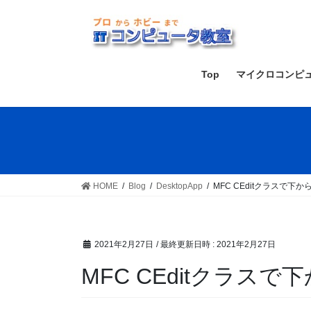
コ
ナ
ン
ビ
テ
ゲ
ン
ー
ツ
シ
Top
マイクロコンピ
へ
ョ
ス
ン
キ
に
ッ
移
プ
動
HOME
Blog
DesktopApp
MFC CEditクラスで下
2021年2月27日
/ 最終更新日時 :
2021年2月27日
MFC CEditクラス