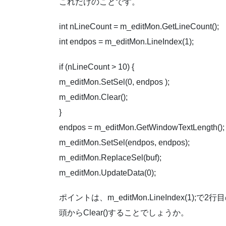
これだけのことです。
int nLineCount = m_editMon.GetLineCount();
int endpos = m_editMon.LineIndex(1);
if (nLineCount > 10) {
m_editMon.SetSel(0, endpos );
m_editMon.Clear();
}
endpos = m_editMon.GetWindowTextLength();
m_editMon.SetSel(endpos, endpos);
m_editMon.ReplaceSel(buf);
m_editMon.UpdateData(0);
ポイントは、m_editMon.LineIndex(1
頭からClear()することでしょうか。